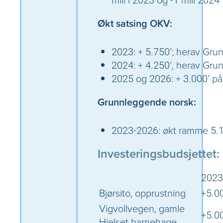
Økt satsing OKV:
2023: + 5.750’; herav Gru
2024: + 4.250’, herav Gru
2025 og 2026: + 3.000’ p
Grunnleggende norsk:
2023-2026: økt ramme 5.19
Investeringsbudsjettet:
2023
Bjørsito, opprustning
+5.0
Vigvollvegen, gamle
+5.0
Hjelset barnehage