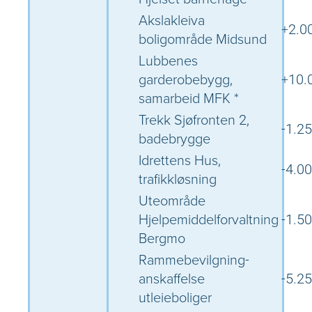
Akslakleiva
+2.0
boligområde Midsund
Lubbenes
garderobebygg,
+10.
samarbeid MFK *
Trekk Sjøfronten 2,
-1.25
badebrygge
Idrettens Hus,
-4.00
trafikkløsning
Uteområde
Hjelpemiddelforvaltning
-1.50
Bergmo
Rammebevilgning-
anskaffelse
-5.25
utleieboliger